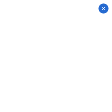
✕
团
影视中心
联系我们
登录平台