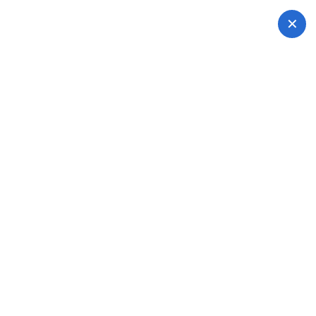
✕
团
影视中心
联系我们
登录平台