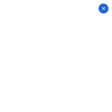
登录平台
✕
标签云列表
按标签聚合浏览相关文章
华为高端手机对竞品销量影响分析