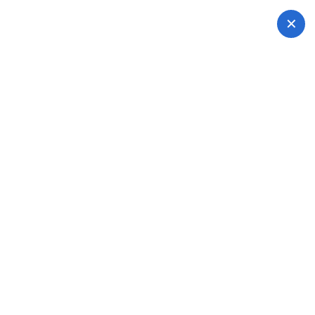
登录平台
✕
标签云列表
按标签聚合浏览相关文章
皇马巴萨中锋射门效率对比差异分析