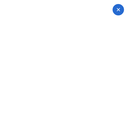
✕
团
影视中心
联系我们
登录平台