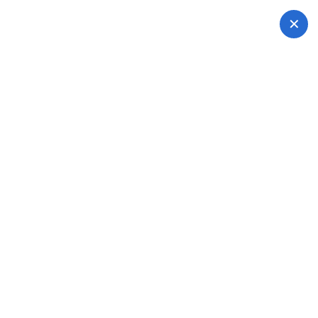
登录平台
✕
标签云列表
按标签聚合浏览相关文章
皇马巴萨核心球员 威尼斯人集团 进球效率对比分析