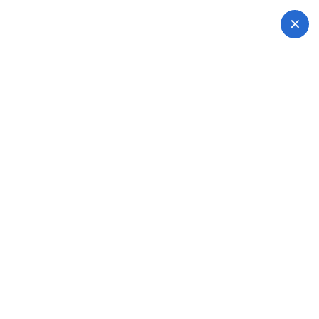
登录平台
✕
标签云列表
按标签聚合浏览相关文章
平台规则调整原因解析 - 威尼斯人集团