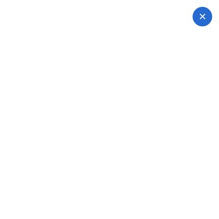
登录平台
✕
标签云列表
按标签聚合浏览相关文章
皇马巴萨关键球员射门成功率对比分析 - 威尼斯人集团