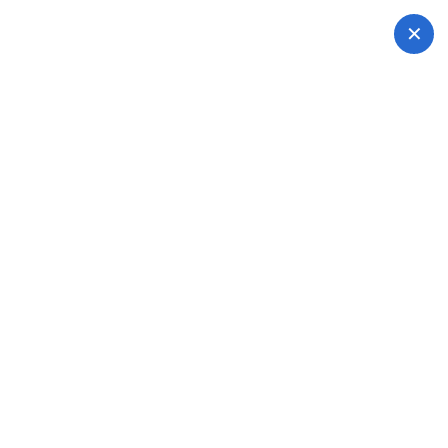
登录平台
✕
威尼斯人集团 - 互联网巨头
财报披露 资产变动对比
2026-05-28
威尼斯人集团
威尼斯人集团
精选摘要
威尼斯人集团最新财报显示其资产布局正在经历显