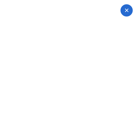
登录平台
✕
皇马巴萨关键球员数据对
比，射门效率差异分析
2026-06-08
威尼斯人集团
皇马
精选摘要
皇马罗德里戈近期射门转化率显著优于巴萨梅