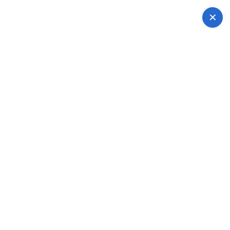
登录平台
✕
电竞比赛 进展梳理
2026-06-04
威尼斯人集团
行业资讯
FAQ