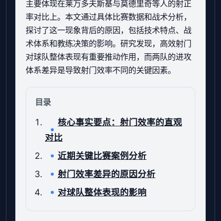
主要体现在莱万多夫斯基与莫德里奇等人的射正
率对比上。本文通过具体比赛数据和战术分析，
探讨了这一现象背后的原因，包括技术特点、战
术体系和教练决策的影响。研究发现，高效射门
对球队整体表现有重要推动作用，而两队的进攻
体系差异是导致射门效率不同的关键因素。
目录
核心事实要点：射门效率的直观
对比
近期关键比赛案例分析
射门效率差异的原因分析
对球队整体表现的影响