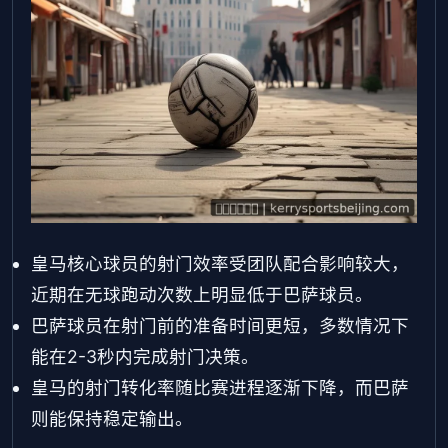
皇马核心球员的射门效率受团队配合影响较大，
近期在无球跑动次数上明显低于巴萨球员。
巴萨球员在射门前的准备时间更短，多数情况下
能在2-3秒内完成射门决策。
皇马的射门转化率随比赛进程逐渐下降，而巴萨
则能保持稳定输出。