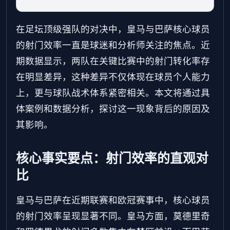
在足坛顶级强队的对决中，皇马与巴萨核心球员
的射门效率一直是球迷和分析师关注的焦点。近
期数据显示，两队在关键比赛中的射门转化率存
在明显差异，这种差异不仅体现在球员个人能力
上，更与球队战术体系紧密相关。本文将通过具
体案例和数据分析，探讨这一现象背后的原因及
其影响。
核心事实要点：射门效率的直观对
比
皇马与巴萨在近期联赛和欧冠赛事中，核心球员
的射门效率呈现显著不同。皇马方面，莫德里奇