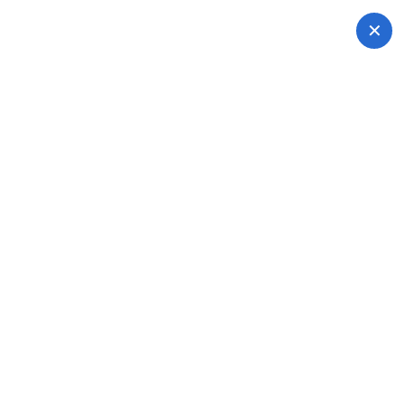
✕
✕
团
影视中心
联系我们
登录平台
理
威尼斯人集团
专业 · 信赖 · 安全
立即注册