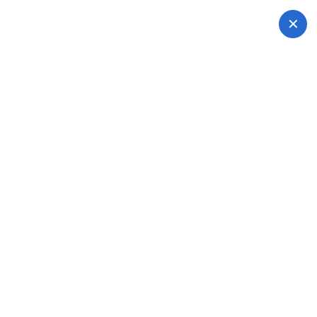
登录平台
✕
互联网巨头市值对比差异显
著
2026-07-06
威尼斯人集团
互联网巨头
精选摘要
互联网巨头市值差异显著，主要源于云计算、电